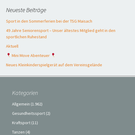
Neueste Beiträge
Sport in den Sommerferien bei der TSG Maisach
49 Jahre Seniorensport – Unser ältestes Mitglied geht in den
sportlichen Ruhestand
Aktuell
Mini Move Abenteuer
Neues Kleinkinderspielgerät auf dem Vereinsgelände
Kategorien
Allgemein
(1.962)
Gesundheitssport
(2)
Kraftsport
(11)
Tanzen
(4)