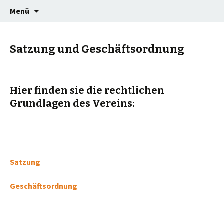
Willkommen auf der Vereinshomepage
Springe
TSG Maisach
Menü
zum
Inhalt
Satzung und Geschäftsordnung
Hier finden sie die rechtlichen
Grundlagen des Vereins:
Satzung
Geschäftsordnung