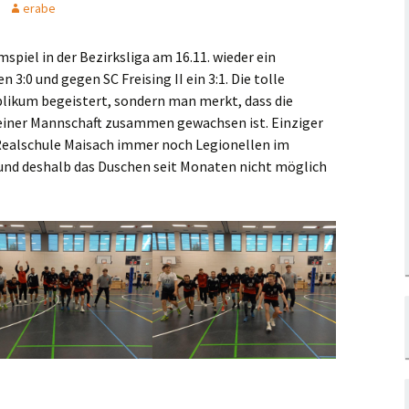
erabe
spiel in der Bezirksliga am 16.11. wieder ein
3:0 und gegen SC Freising II ein 3:1. Die tolle
ublikum begeistert, sondern man merkt, dass die
ainingszeiten
einer Mannschaft zusammen gewachsen ist. Einziger
 Realschule Maisach immer noch Legionellen im
nnschaften
nd deshalb das Duschen seit Monaten nicht möglich
teilungsleitung