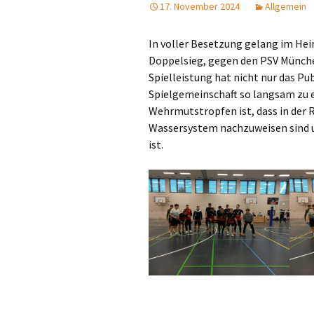
17. November 2024
Allgemein
Tischfußball
In voller Besetzung gelang im Heim
Turnen
Doppelsieg, gegen den PSV München 
Spielleistung hat nicht nur das P
Volleyball
Tr
Spielgemeinschaft so langsam zu 
Wehrmutstropfen ist, dass in der
Ma
Wassersystem nachzuweisen sind u
ist.
Ab