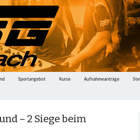
omepage
ach
and
Sportangebot
Kurse
Aufnahmeanträge
Ste
g
ainerteam
ung
sundheitssport
sund – 2 Siege beim
ainerteam