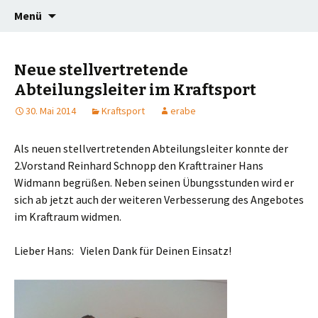
Willkommen auf der Vereinshomepage
Springe
TSG Maisach
Menü
zum
Inhalt
Neue stellvertretende
Abteilungsleiter im Kraftsport
30. Mai 2014
Kraftsport
erabe
Als neuen stellvertretenden Abteilungsleiter konnte der
2.Vorstand Reinhard Schnopp den Krafttrainer Hans
Widmann begrüßen. Neben seinen Übungsstunden wird er
sich ab jetzt auch der weiteren Verbesserung des Angebotes
im Kraftraum widmen.
Lieber Hans: Vielen Dank für Deinen Einsatz!